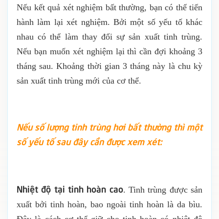
tháng sau. Khoảng thời gian 3 tháng này là chu kỳ
sản xuất tinh trùng mới của cơ thể.
Nếu số lượng tinh trùng hơi bất thường thì một
số yếu tố sau đây cần được xem xét:
Nhiệt độ tại tinh hoàn cao
. Tinh trùng được sản
xuất bởi tinh hoàn, bao ngoài tinh hoàn là da bìu.
Đây là cách cơ thể giữ cho tinh hoàn có nhiệt độ
thấp hơn nhiệt độ trung bình cơ thể, tạo điều kiện
thuận lợi nhất cho việc sản xuất tinh trùng. Vì vậy,
những người có số lượng tinh trùng thấp nên mặc
quần lót rộng rãi, quần dài, tránh tiếp xúc nước