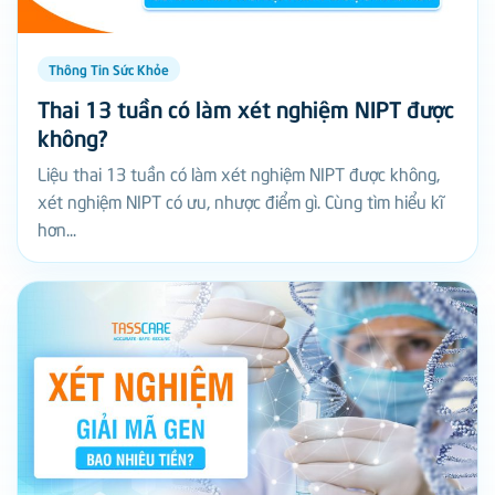
Liệu thai 13 tuần có làm xét nghiệm NIPT được không,
xét nghiệm NIPT có ưu, nhược điểm gì. Cùng tìm hiểu kĩ
hơn...
Thông Tin Sức Khỏe
Xét nghiệm giải mã gen bao nhiêu tiền?