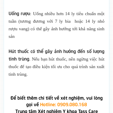
sản
Hút thuốc có thể gây ảnh hưởng đến số lượng
tinh trùng
. Nếu bạn hút thuốc, nên ngừng việc hút
thuốc để tạo điều kiện tối ưu cho quá trình sản xuất
tinh trùng.
Để biết thêm chi tiết về xét nghiệm, vui lòng
gọi về
Hotline:
0909.080.168
Trung tâm Xét nghiệm Y khoa Tass Care
227 Đường 9A, KDC Trung Sơn, Nam Sài Gòn,
TP.HCM
Các gói xét nghiệm vô sinh nam nữ được tin dùng
tại TassCare: