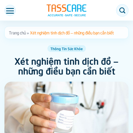
Bỏ
qua
nội
dung
Trang chủ
»
Xét nghiệm tinh dịch đồ – những điều bạn cần biết
Thông Tin Sức Khỏe
Xét nghiệm tinh dịch đồ –
những điều bạn cần biết