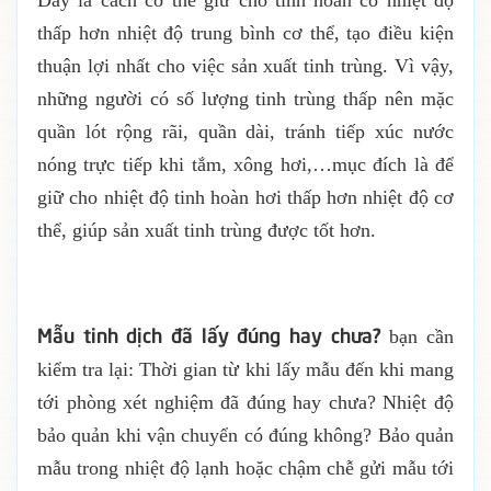
nóng trực tiếp khi tắm, xông hơi,…mục đích là để
giữ cho nhiệt độ tinh hoàn hơi thấp hơn nhiệt độ cơ
thể, giúp sản xuất tinh trùng được tốt hơn.
Mẫu tinh dịch đã lấy đúng hay chưa?
bạn cần
kiểm tra lại: Thời gian từ khi lấy mẫu đến khi mang
tới phòng xét nghiệm đã đúng hay chưa? Nhiệt độ
bảo quản khi vận chuyển có đúng không? Bảo quản
mẫu trong nhiệt độ lạnh hoặc chậm chễ gửi mẫu tới
phòng xét nghiệm có thể làm thay đổi số lượng tinh
trùng đang hoạt động và làm sai lệch kết quả.