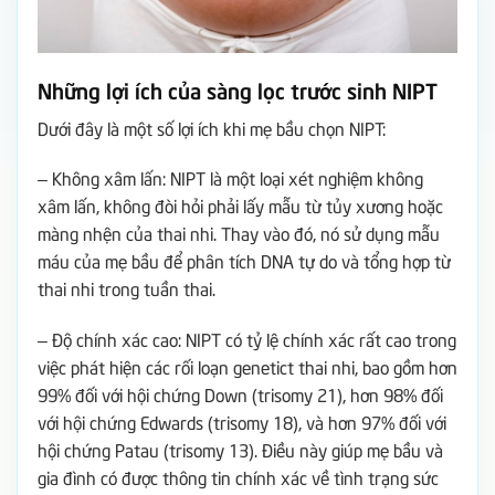
Những lợi ích của sàng lọc trước sinh NIPT
Dưới đây là một số lợi ích khi mẹ bầu chọn NIPT:
– Không xâm lấn: NIPT là một loại xét nghiệm không
xâm lấn, không đòi hỏi phải lấy mẫu từ tủy xương hoặc
màng nhện của thai nhi. Thay vào đó, nó sử dụng mẫu
máu của mẹ bầu để phân tích DNA tự do và tổng hợp từ
thai nhi trong tuần thai.
– Độ chính xác cao: NIPT có tỷ lệ chính xác rất cao trong
việc phát hiện các rối loạn genetict thai nhi, bao gồm hơn
99% đối với hội chứng Down (trisomy 21), hơn 98% đối
với hội chứng Edwards (trisomy 18), và hơn 97% đối với
hội chứng Patau (trisomy 13). Điều này giúp mẹ bầu và
gia đình có được thông tin chính xác về tình trạng sức