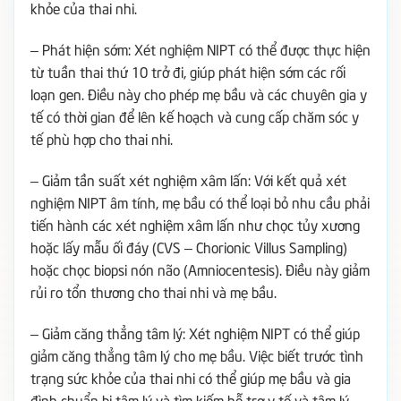
khỏe của thai nhi.
– Phát hiện sớm: Xét nghiệm NIPT có thể được thực hiện
từ tuần thai thứ 10 trở đi, giúp phát hiện sớm các rối
loạn gen. Điều này cho phép mẹ bầu và các chuyên gia y
tế có thời gian để lên kế hoạch và cung cấp chăm sóc y
tế phù hợp cho thai nhi.
– Giảm tần suất xét nghiệm xâm lấn: Với kết quả xét
nghiệm NIPT âm tính, mẹ bầu có thể loại bỏ nhu cầu phải
tiến hành các xét nghiệm xâm lấn như chọc tủy xương
hoặc lấy mẫu ối đáy (CVS – Chorionic Villus Sampling)
hoặc chọc biopsi nón não (Amniocentesis). Điều này giảm
rủi ro tổn thương cho thai nhi và mẹ bầu.
– Giảm căng thẳng tâm lý: Xét nghiệm NIPT có thể giúp
giảm căng thẳng tâm lý cho mẹ bầu. Việc biết trước tình
trạng sức khỏe của thai nhi có thể giúp mẹ bầu và gia
đình chuẩn bị tâm lý và tìm kiếm hỗ trợ y tế và tâm lý