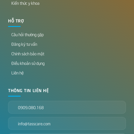
Liên hệ
THÔNG TIN LIÊN HỆ
0909.080.168
info@tasscare.com
Số 3/47 Đường Thành Thái, Phường Diên Hồng, Thành phố
Hồ Chí Minh.
375 Trần Hưng Đạo, Phường Tuy Hòa, Tỉnh Đắk Lắk .
Copyright 2026 ©