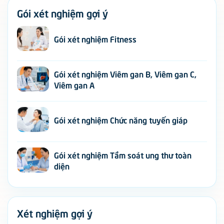
Gói xét nghiệm Chức năng tuyến giáp
Gói xét nghiệm Tầm soát ung thư toàn
diện
Xét nghiệm gợi ý
XN
Định lượng CEA (Carcinoembryonic
Antigen) [Huyết Thanh]
XN
Định lượng 25-OH Vitamin D [Huyết
Thanh]
XN
Tổng phân tích tế bào máu ngoại vi bằng
hệ thống tự động