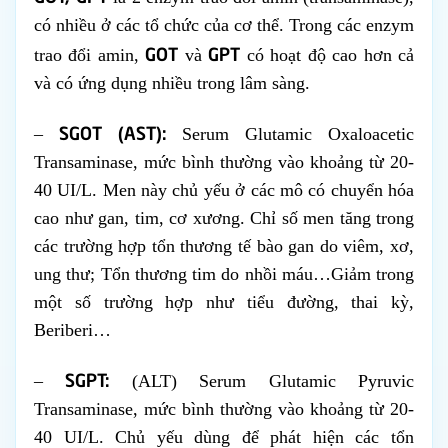
có nhiều ở các tổ chức của cơ thể. Trong các enzym
GOT
GPT
trao đổi amin,
và
có hoạt độ cao hơn cả
và có ứng dụng nhiều trong lâm sàng.
SGOT (AST):
–
Serum Glutamic Oxaloacetic
Transaminase, mức bình thường vào khoảng từ 20-
40 UI/L. Men này chủ yếu ở các mô có chuyển hóa
cao như gan, tim, cơ xương. Chỉ số men tăng trong
các trường hợp tổn thương tế bào gan do viêm, xơ,
ung thư; Tổn thương tim do nhồi máu…Giảm trong
một số trường hợp như tiểu đường, thai kỳ,
Beriberi…
SGPT:
–
(ALT) Serum Glutamic Pyruvic
Transaminase, mức bình thường vào khoảng từ 20-
40 UI/L. Chủ yếu dùng để phát hiện các tổn