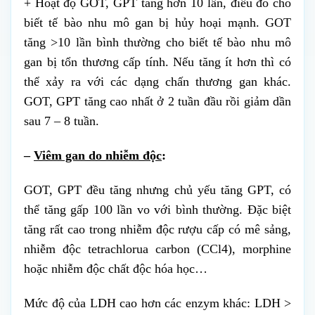
+ Hoạt độ GOT, GPT tăng hơn 10 lần, điều đó cho
biết tế bào nhu mô gan bị hủy hoại mạnh. GOT
tăng >10 lần bình thường cho biết tế bào nhu mô
gan bị tổn thương cấp tính. Nếu tăng ít hơn thì có
thể xảy ra với các dạng chấn thương gan khác.
GOT, GPT tăng cao nhất ở 2 tuần đầu rồi giảm dần
sau 7 – 8 tuần.
–
Viêm gan do nhiễm độc
:
GOT, GPT đều tăng nhưng chủ yếu tăng GPT, có
thể tăng gấp 100 lần vo với bình thường. Đặc biệt
tăng rất cao trong nhiễm độc rượu cấp có mê sảng,
nhiễm độc tetrachlorua carbon (CCl4), morphine
hoặc nhiễm độc chất độc hóa học…
Mức độ của LDH cao hơn các enzym khác: LDH >