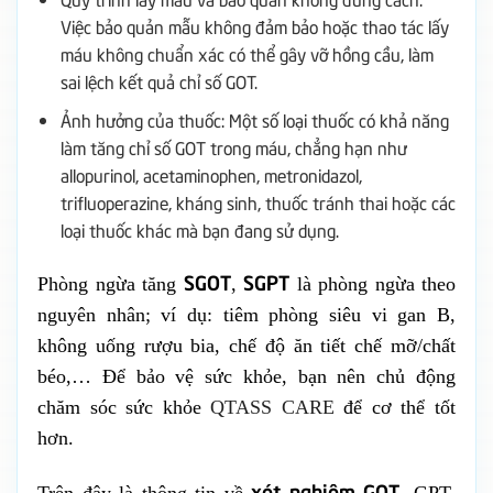
Việc bảo quản mẫu không đảm bảo hoặc thao tác lấy
máu không chuẩn xác có thể gây vỡ hồng cầu, làm
sai lệch kết quả chỉ số GOT.
Ảnh hưởng của thuốc: Một số loại thuốc có khả năng
làm tăng chỉ số GOT trong máu, chẳng hạn như
allopurinol, acetaminophen, metronidazol,
trifluoperazine, kháng sinh, thuốc tránh thai hoặc các
loại thuốc khác mà bạn đang sử dụng.
SGOT
SGPT
Phòng ngừa tăng
,
là phòng ngừa theo
nguyên nhân; ví dụ: tiêm phòng siêu vi gan B,
không uống rượu bia, chế độ ăn tiết chế mỡ/chất
béo,… Để bảo vệ sức khỏe, bạn nên chủ động
chăm sóc sức khỏe
QTASS CARE
để cơ thể tốt
hơn.
xét nghiệm GOT