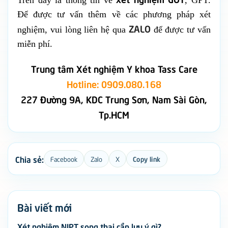
Trên đây là thông tin về
, GPT.
Để được tư vấn thêm về các phương pháp xét
ZALO
nghiệm, vui lòng liên hệ qua
để được tư vấn
miễn phí.
Trung tâm Xét nghiệm Y khoa Tass Care
Hotline: 0909.080.168
227 Đường 9A, KDC Trung Sơn, Nam Sài Gòn,
Tp.HCM
Chia sẻ:
Facebook
Zalo
X
Copy link
Bài viết mới
Xét nghiệm NIPT song thai cần lưu ý gì?