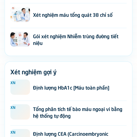
Xét nghiệm máu tổng quát 38 chỉ số
Gói xét nghiệm Nhiễm trùng đường tiết
niệu
Xét nghiệm gợi ý
XN
Định lượng HbA1c [Máu toàn phần]
XN
Tổng phân tích tế bào máu ngoại vi bằng
hệ thống tự động
XN
Định lượng CEA (Carcinoembryonic