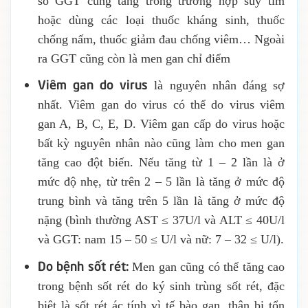
số GGT cũng tăng trong trường hợp suy tim
hoặc dùng các loại thuốc kháng sinh, thuốc
chống nấm, thuốc giảm đau chống viêm… Ngoài
ra GGT cũng còn là men gan chỉ điểm
Viêm gan do virus
là nguyên nhân đáng sợ
nhất. Viêm gan do virus có thể do virus viêm
gan A, B, C, E, D. Viêm gan cấp do virus hoặc
bất kỳ nguyên nhân nào cũng làm cho men gan
tăng cao đột biến. Nếu tăng từ 1 – 2 lần là ở
mức độ nhẹ, từ trên 2 – 5 lần là tăng ở mức độ
trung bình và tăng trên 5 lần là tăng ở mức độ
nặng (bình thường AST ≤ 37U/l và ALT ≤ 40U/l
và GGT: nam 15 – 50 ≤ U/l và nữ: 7 – 32 ≤ U/l).
Do bệnh sốt rét:
Men gan cũng có thể tăng cao
trong bệnh sốt rét do ký sinh trùng sốt rét, đặc
biệt là sốt rét ác tính vì tế bào gan, thận bị tổn