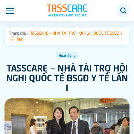
Bỏ
qua
nội
dung
Trang chủ
»
TASSCARE – NHÀ TÀI TRỢ HỘI NGHỊ QUỐC TẾ BSGĐ Y
TẾ LẦN I
Hoạt động
TASSCARE – NHÀ TÀI TRỢ HỘI
NGHỊ QUỐC TẾ BSGĐ Y TẾ LẦN
I