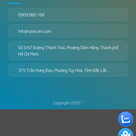
0909.080.168
info@tasscare.com
Số 3/47 Đường Thành Thái, Phường Diên Hồng, Thành phố
Hồ Chí Minh.
375 Trần Hưng Đạo, Phường Tuy Hòa, Tỉnh Đắk Lắk .
Copyright 2026 ©