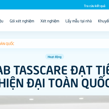
Tra cứu kết quả
iệu
Gói xét nghiệm
Xét nghiệm
Lấy mẫu tại nhà
Khuyế
TOÀN QUỐC
Hoạt động
B TASSCARE ĐẠT T
HIỆN ĐẠI TOÀN QUỐ