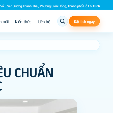
Số 3/47 Đường Thành Thái, Phường Diên Hồng, Thành phố Hồ Chí Minh
n mãi
Kiến thức
Liên hệ
Đặt lịch ngay
IÊU CHUẨN
C