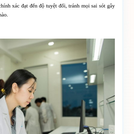
ính xác đạt đến độ tuyệt đối, tránh mọi sai sót gây
nào.