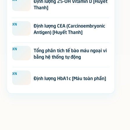
Định lượng 25-OH Vitamin D [Huyết
Thanh]
XN
Định lượng CEA (Carcinoembryonic
Antigen) [Huyết Thanh]
XN
Tổng phân tích tế bào máu ngoại vi
bằng hệ thống tự động
XN
Định lượng HbA1c [Máu toàn phần]