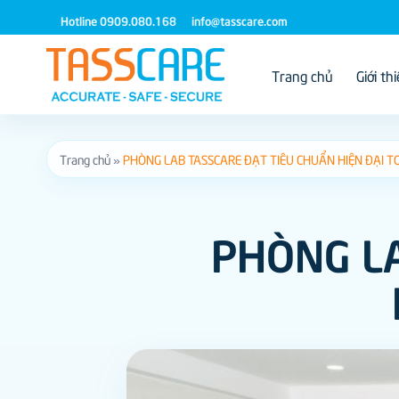
Bỏ
Hotline 0909.080.168
info@tasscare.com
qua
nội
Trang chủ
Giới th
dung
Trang chủ
»
PHÒNG LAB TASSCARE ĐẠT TIÊU CHUẨN HIỆN ĐẠI 
PHÒNG LA