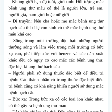
– Không giới hạn độ tuổi, giới tính: Đối tượng mắc 
bệnh ung thư máu có thể là người lớn, trẻ em, 
người già, nam giới hoặc nữ giới
– Di truyền: Nếu cha hoặc mẹ mắc bệnh ung thư 
bạch cầu thì tỉ lệ con sinh có thể mắc bệnh ung thư 
máu khá cao
– Sống trong môi trường độc hại: những người 
thường sống và làm việc trong môi trường có bức 
xạ cao, phải tiếp xúc với benzen và các dẫn xuất 
khác đều có nguy cơ cao mắc các bệnh ung thư, 
đặc biệt là ung thư bạch cầu
– Người phải sử dụng thuốc đặc biệt để điều trị 
bệnh: Các thành phần có trong thuốc đặc biệt điều 
trị bệnh cũng có khả năng khiến người sử dụng mắc 
bệnh bạch cầu
– Bức xạ: Trong bức xạ có các loại ion khác nhau 
có thể gây ra bệnh ung thư máu
– Đột biến nhiễm sắc thể: Đây cũng là một nguyên 