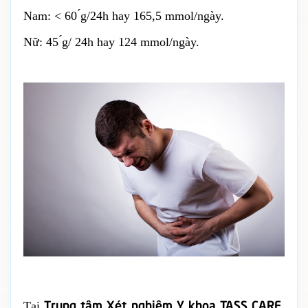
Nam: < 60 ́g/24h hay 165,5 mmol/ngày.
Nữ: 45 ́g/ 24h hay 124 mmol/ngày.
Trung tâm Xét nghiệm Y khoa TASS CARE
Tại
,