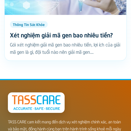
Thông Tin Sức Khỏe
Xét nghiệm giải mã gen bao nhiêu tiền?
Gói xét nghiệm giải mã gen bao nhiêu tiền, lợi ích của giải
mã gen là gì, đội tuổi nào nên giải mã gen....
TASS CARE cam kết mang đến dịch vụ xét nghiệm chính xác, an toàn
và bảo mật, đồng hành cùng bạn trên hành trình sống khoẻ mỗi ngày